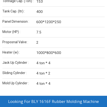
Tonnage Cap. (Ton) :
153
Tank Cap. (ltr) :
400
Panel Dimension :
600*1200*250
Motor (HP) :
7.5
Proposnal Valve :
2
Heater (w) :
1000*800*600
Jack Up Cylinder :
4 ton * 4
Sliding Cylinder :
4 ton * 2
Mold Up Cylinder :
4 ton * 4
Looking For
BLY 1616F Rubber Molding Machine